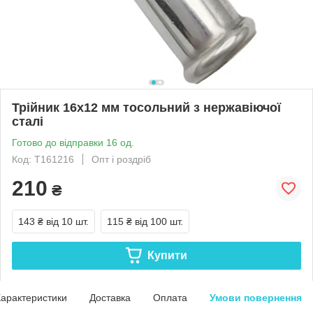
Трійник 16x12 мм тосольний з нержавіючої
сталі
Готово до відправки 16 од.
Код: Т161216
Опт і роздріб
210
₴
143 ₴
від 10 шт.
115 ₴
від 100 шт.
Купити
арактеристики
Доставка
Оплата
Умови повернення