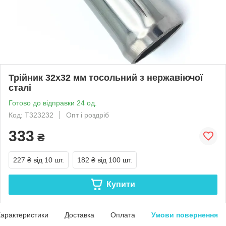
Трійник 32x32 мм тосольний з нержавіючої
сталі
Готово до відправки 24 од.
Код: Т323232
Опт і роздріб
333
₴
227 ₴
від 10 шт.
182 ₴
від 100 шт.
Купити
арактеристики
Доставка
Оплата
Умови повернення