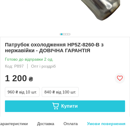
Патрубок охолодження HP5Z-8260-B з
нержавійки - ДОВІЧНА ГАРАНТІЯ
Готово до відправки 2 од.
Код: Р897
Опт і роздріб
1 200
₴
960 ₴
від 10 шт.
840 ₴
від 100 шт.
Купити
арактеристики
Доставка
Оплата
Умови повернення