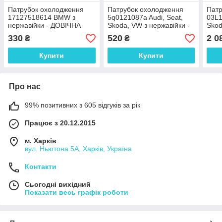
Патрубок охолодження
Патрубок охолодження
Патр
17127518614 BMW з
5q0121087a Audi, Seat,
03L1
нержавійки - ДОВІЧНА
Skoda, VW з нержавійки -
Skod
ГАРАНТІЯ
ДОВІЧНА ГАРАНТІЯ
ДОВ
330
520
2 0
₴
₴
Купити
Купити
Про нас
99% позитивних з 605 відгуків за рік
Працює з 20.12.2015
м. Харків
вул. Ньютона 5А, Харків, Україна
Контакти
Сьогодні вихідний
Показати весь графік роботи