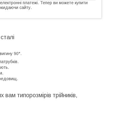
 електронні платежі. Тепер ви можете купити
окидаючи сайту.
 сталі
вигину 90°.
атрубків.
ають.
м.
ередовищ.
 вам типорозмірів трійників,