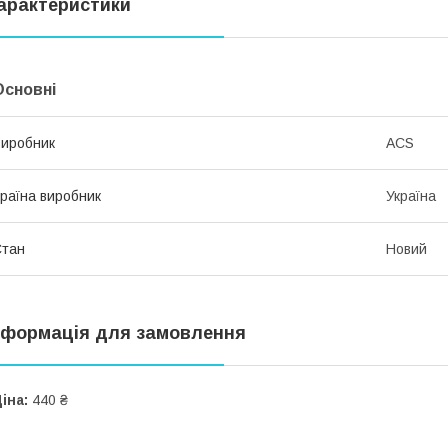
арактеристики
Основні
иробник
ACS
раїна виробник
Україна
Стан
Новий
нформація для замовлення
іна:
440 ₴