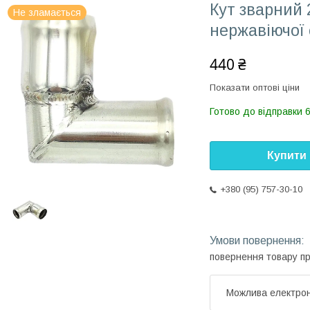
Кут зварний 
Не зламається
нержавіючої 
440 ₴
Показати оптові ціни
Готово до відправки 6
Купити
+380 (95) 757-30-10
повернення товару п