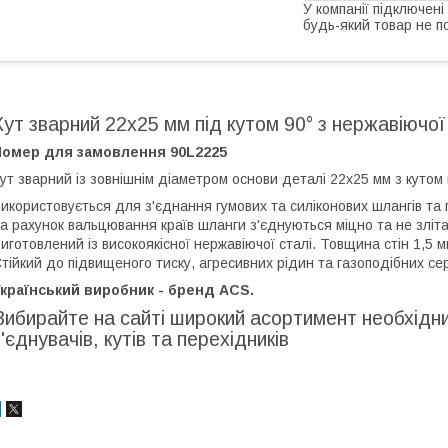
У компанії підключені
будь-який товар не п
Кут зварний 22х25 мм під кутом 90° з нержавіючої
Номер для замовлення 90L2225
ут зварний із зовнішнім діаметром основи деталі 22х25 мм з кутом 
икористовується для з'єднання гумових та силіконових шлангів та п
а рахунок вальцювання країв шланги з'єднуються міцно та не зліт
иготовлений із високоякісної нержавіючої сталі. Товщина стін 1,5 м
тійкий до підвищеного тиску, агресивних рідин та газоподібних с
країнський виробник - бренд ACS.
Вибирайте на сайті широкий асортимент необхідних
з'єднувачів, кутів та перехідників