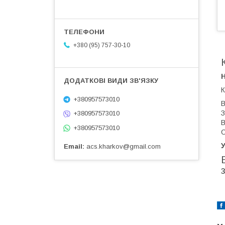
+380 (95) 757-30-10
К
+380957573010
В
З
+380957573010
В
+380957573010
С
У
Email
acs.kharkov@gmail.com