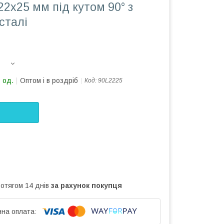
22х25 мм під кутом 90° з
сталі
 од.
Оптом і в роздріб
Код:
90L2225
ротягом 14 днів
за рахунок покупця