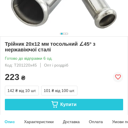
Трійник 20x12 мм тосольний ∠45° з
нержавіючої сталі
Готово до відправки 6 од.
Код: Т201220х45
Опт і роздріб
223
₴
142 ₴
від 10 шт.
101 ₴
від 100 шт.
Купити
Опис
Характеристики
Доставка
Оплата
Умови п