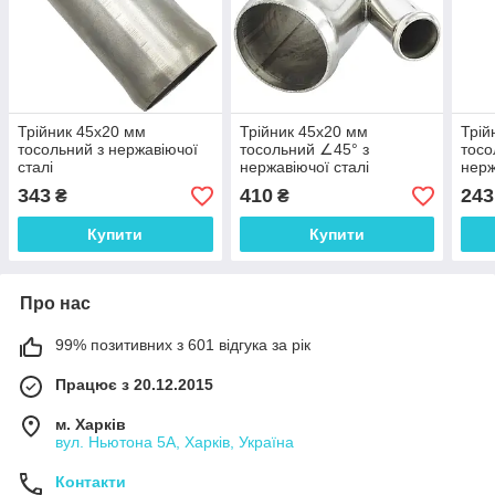
Трійник 45x20 мм
Трійник 45x20 мм
Трій
тосольний з нержавіючої
тосольний ∠45° з
тосо
сталі
нержавіючої сталі
нерж
343
410
243
₴
₴
Купити
Купити
Про нас
99% позитивних з 601 відгука за рік
Працює з 20.12.2015
м. Харків
вул. Ньютона 5А, Харків, Україна
Контакти