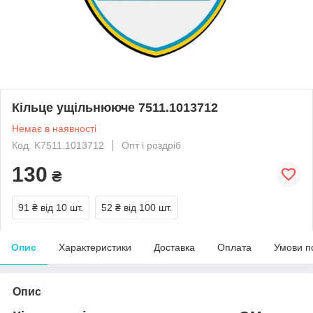
Кільце ущільнююче 7511.1013712
Немає в наявності
Код: K7511.1013712
Опт і роздріб
130
₴
91 ₴
від 10 шт.
52 ₴
від 100 шт.
Опис
Характеристики
Доставка
Оплата
Умови п
Опис