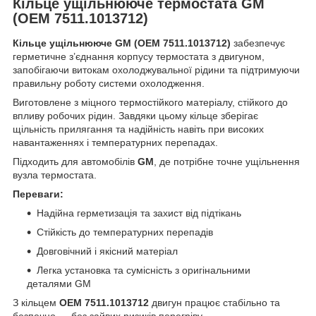
Кільце ущільнююче термостата GM
(OEM 7511.1013712)
Кільце ущільнююче GM (OEM 7511.1013712)
забезпечує
герметичне з’єднання корпусу термостата з двигуном,
запобігаючи витокам охолоджувальної рідини та підтримуючи
правильну роботу системи охолодження.
Виготовлене з міцного термостійкого матеріалу, стійкого до
впливу робочих рідин. Завдяки цьому кільце зберігає
щільність прилягання та надійність навіть при високих
навантаженнях і температурних перепадах.
Підходить для автомобілів
GM
, де потрібне точне ущільнення
вузла термостата.
Переваги:
Надійна герметизація та захист від підтікань
Стійкість до температурних перепадів
Довговічний і якісний матеріал
Легка установка та сумісність з оригінальними
деталями GM
З кільцем
OEM 7511.1013712
двигун працює стабільно та