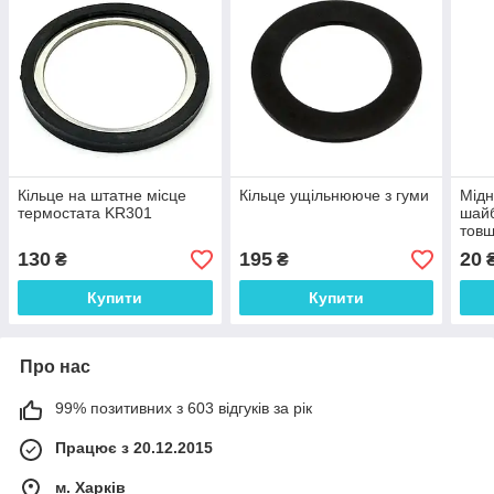
Кільце на штатне місце
Кільце ущільнююче з гуми
Мідн
термостата KR301
шайб
товщ
130
195
20
₴
₴
Купити
Купити
Про нас
99% позитивних з 603 відгуків за рік
Працює з 20.12.2015
м. Харків