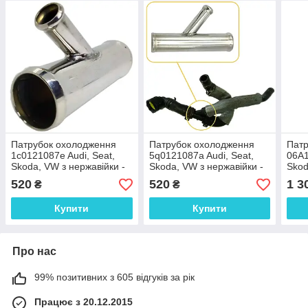
Патрубок охолодження
Патрубок охолодження
Патр
1c0121087e Audi, Seat,
5q0121087a Audi, Seat,
06A1
Skoda, VW з нержавійки -
Skoda, VW з нержавійки -
Skod
ДОВІЧНА ГАРАНТІЯ
ДОВІЧНА ГАРАНТІЯ
ДОВ
520
520
1 3
₴
₴
Купити
Купити
Про нас
99% позитивних з 605 відгуків за рік
Працює з 20.12.2015