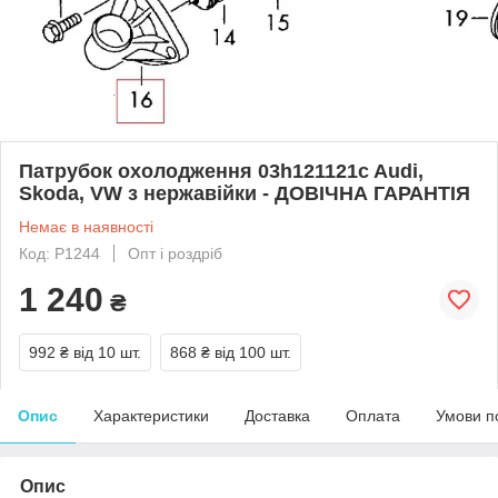
Патрубок охолодження 03h121121c Audi,
Skoda, VW з нержавійки - ДОВІЧНА ГАРАНТІЯ
Немає в наявності
Код: Р1244
Опт і роздріб
1 240
₴
992 ₴
від 10 шт.
868 ₴
від 100 шт.
Опис
Характеристики
Доставка
Оплата
Умови п
Опис