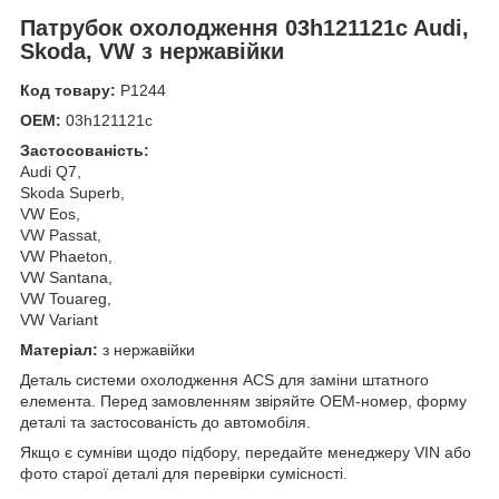
Патрубок охолодження 03h121121c Audi,
Skoda, VW з нержавійки
Код товару:
Р1244
OEM:
03h121121c
Застосованість:
Audi Q7,
Skoda Superb,
VW Eos,
VW Passat,
VW Phaeton,
VW Santana,
VW Touareg,
VW Variant
Матеріал:
з нержавійки
Деталь системи охолодження ACS для заміни штатного
елемента. Перед замовленням звіряйте OEM-номер, форму
деталі та застосованість до автомобіля.
Якщо є сумніви щодо підбору, передайте менеджеру VIN або
фото старої деталі для перевірки сумісності.