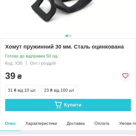
Хомут пружинний 30 мм. Сталь оцинкована
Готово до відправки 50 од.
Код: Х30
Опт і роздріб
39
₴
31 ₴
від 10 шт.
23 ₴
від 100 шт.
Купити
Опис
Характеристики
Доставка
Оплата
Умови п