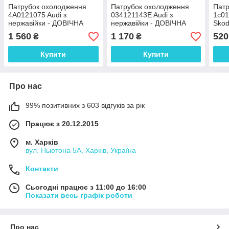
Патрубок охолодження
Патрубок охолодження
Патр
4A0121075 Audi з
034121143E Audi з
1c01
нержавійки - ДОВІЧНА
нержавійки - ДОВІЧНА
Skod
ГАРАНТІЯ
ГАРАНТІЯ
ДОВ
1 560
1 170
520
₴
₴
Купити
Купити
Про нас
99% позитивних з 603 відгуків за рік
Працює з 20.12.2015
м. Харків
вул. Ньютона 5А, Харків, Україна
Контакти
Сьогодні працює з 11:00 до 16:00
Показати весь графік роботи
Про нас