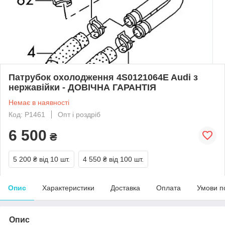
Патрубок охолодження 4S0121064E Audi з
нержавійки - ДОВІЧНА ГАРАНТІЯ
Немає в наявності
Код: Р1461
Опт і роздріб
6 500
₴
5 200 ₴
від 10 шт.
4 550 ₴
від 100 шт.
Опис
Характеристики
Доставка
Оплата
Умови п
Опис