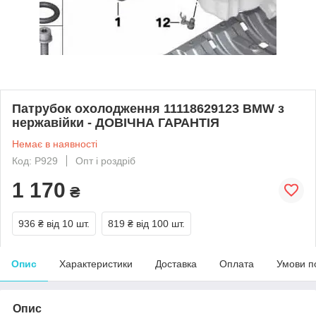
Патрубок охолодження 11118629123 BMW з
нержавійки - ДОВІЧНА ГАРАНТІЯ
Немає в наявності
Код: Р929
Опт і роздріб
1 170
₴
936 ₴
від 10 шт.
819 ₴
від 100 шт.
Опис
Характеристики
Доставка
Оплата
Умови п
Опис