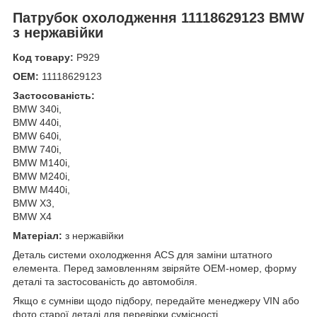
Патрубок охолодження 11118629123 BMW
з нержавійки
Код товару:
Р929
OEM:
11118629123
Застосованість:
BMW 340i,
BMW 440i,
BMW 640i,
BMW 740i,
BMW M140i,
BMW M240i,
BMW M440i,
BMW X3,
BMW X4
Матеріал:
з нержавійки
Деталь системи охолодження ACS для заміни штатного
елемента. Перед замовленням звіряйте OEM-номер, форму
деталі та застосованість до автомобіля.
Якщо є сумніви щодо підбору, передайте менеджеру VIN або
фото старої деталі для перевірки сумісності.