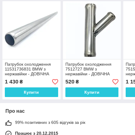
Патрубок охолодження
Патрубок охолодження
Патр
11531736831 BMW з
7512727 BMW з
751
нержавійки - ДОВІЧНА
нержавійки - ДОВІЧНА
нерж
ГАРАНТІЯ
ГАРАНТІЯ
ГАР
1 430
520
1 1
₴
₴
Купити
Купити
Про нас
99% позитивних з 605 відгуків за рік
Працює з 20.12.2015