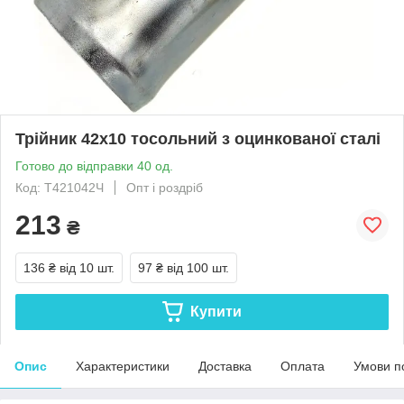
Трійник 42x10 тосольний з оцинкованої сталі
Готово до відправки 40 од.
Код: Т421042Ч
Опт і роздріб
213
₴
136 ₴
від 10 шт.
97 ₴
від 100 шт.
Купити
Опис
Характеристики
Доставка
Оплата
Умови п