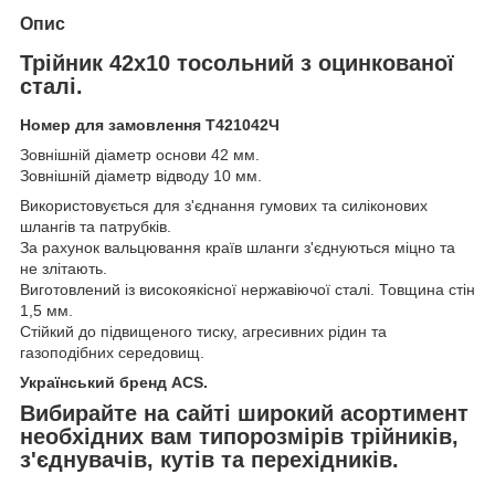
Опис
Трійник 42x10 тосольний з оцинкованої
сталі.
Номер для замовлення Т421042Ч
Зовнішній діаметр основи 42 мм.
Зовнішній діаметр відводу 10 мм.
Використовується для з'єднання гумових та силіконових
шлангів та патрубків.
За рахунок вальцювання країв шланги з'єднуються міцно та
не злітають.
Виготовлений із високоякісної нержавіючої сталі. Товщина стін
1,5 мм.
Стійкий до підвищеного тиску, агресивних рідин та
газоподібних середовищ.
Український бренд ACS.
Вибирайте на сайті широкий асортимент
необхідних вам типорозмірів трійників,
з'єднувачів, кутів та перехідників.