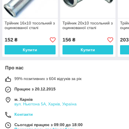
Трійник 16x10 тосольний з
Трійник 20x10 тосольний з
Трій
оцинкованої сталі
оцинкованої сталі
оцин
152
156
203
₴
₴
Купити
Купити
Про нас
99% позитивних з 604 відгуків за рік
Працює з 20.12.2015
м. Харків
вул. Ньютона 5А, Харків, Україна
Контакти
Сьогодні працює з 09:00 до 18:00