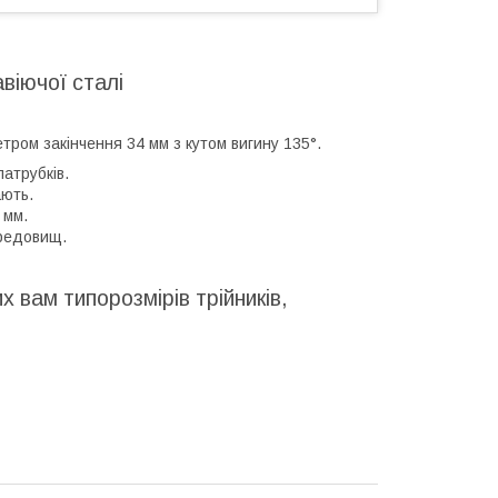
віючої сталі
етром закінчення 34 мм з кутом вигину 135°.
атрубків.
ають.
 мм.
ередовищ.
 вам типорозмірів трійників,