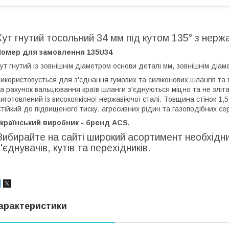
Кут гнутий тосольний 34 мм під кутом 135° з нержа
Номер для замовлення 135U34
ут гнутий із зовнішнім діаметром основи деталі мм, зовнішнім діам
икористовується для з'єднання гумових та силіконових шлангів та п
а рахунок вальцювання країв шланги з'єднуються міцно та не зліт
иготовлений із високоякісної нержавіючої сталі. Товщина стінок 1,5
тійкий до підвищеного тиску, агресивних рідин та газоподібних с
країнський виробник - бренд ACS.
Вибирайте на сайті широкий асортимент необхідних
з'єднувачів, кутів та перехідників.
арактеристики