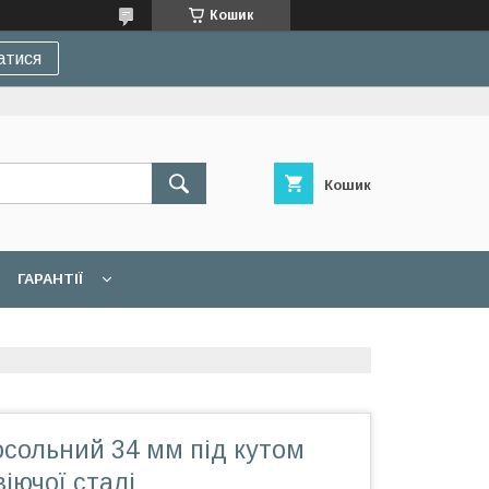
Кошик
атися
Кошик
ГАРАНТІЇ
осольний 34 мм під кутом
віючої сталі