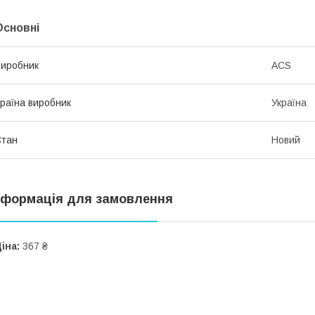
Основні
иробник
ACS
раїна виробник
Україна
Стан
Новий
нформація для замовлення
іна:
367 ₴