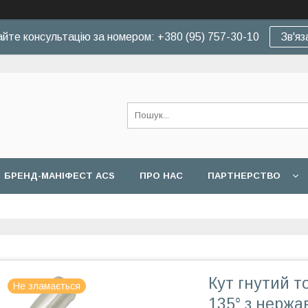
йте консультацію за номером: +380 (95) 757-30-10
Зв'яз
БРЕНД-МАНІФЕСТ ACS
ПРО НАС
ПАРТНЕРСТВО
Кут гнутий т
Не зламається
135° з нержа