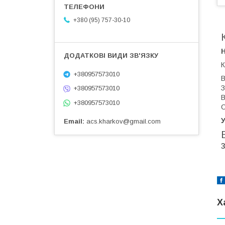
+380 (95) 757-30-10
К
+380957573010
В
З
+380957573010
В
+380957573010
С
У
Email
acs.kharkov@gmail.com
Х