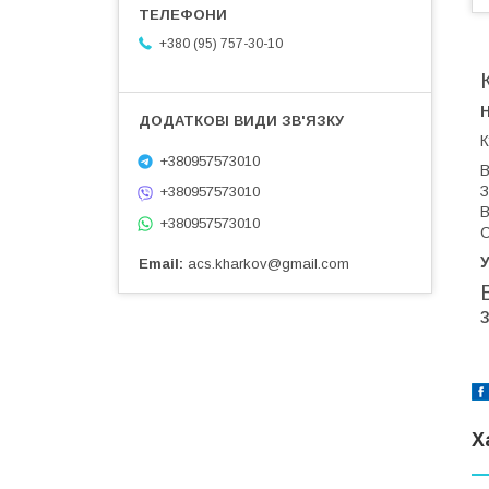
+380 (95) 757-30-10
К
+380957573010
В
З
+380957573010
В
+380957573010
С
У
Email
acs.kharkov@gmail.com
Х