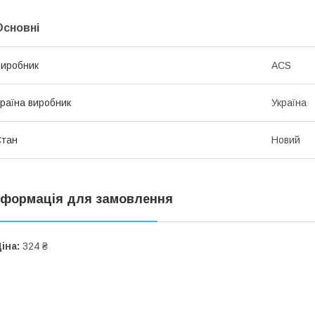
Основні
иробник
ACS
раїна виробник
Україна
Стан
Новий
нформація для замовлення
іна:
324 ₴