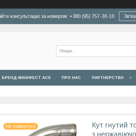
йте консультацію за номером: +380 (95) 757-30-10
Зв'яз
БРЕНД-МАНІФЕСТ ACS
ПРО НАС
ПАРТНЕРСТВО
Кут гнутий т
Не зламається
з нержавіючо