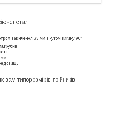
іючої сталі
етром закінчення 38 мм з кутом вигину 90°.
атрубків.
ають.
 мм.
ередовищ.
 вам типорозмірів трійників,