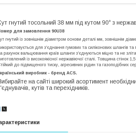
Кут гнутий тосольний 38 мм під кутом 90° з нержав
Номер для замовлення 90U38
ут гнутий із зовнішнім діаметром основи деталі мм, зовнішнім діам
икористовується для з'єднання гумових та силіконових шлангів та п
а рахунок вальцювання країв шланги з'єднуються міцно та не зліт
иготовлений із високоякісної нержавіючої сталі. Товщина стінок 1,5
тійкий до підвищеного тиску, агресивних рідин та газоподібних с
країнський виробник - бренд ACS.
Вибирайте на сайті широкий асортимент необхідних
з'єднувачів, кутів та перехідників.
арактеристики