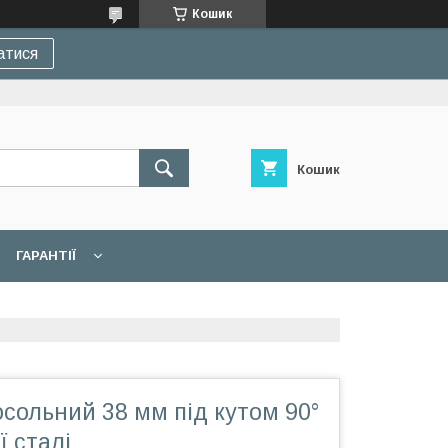
Кошик
атися
Кошик
ГАРАНТІЇ
осольний 38 мм під кутом 90°
ї сталі