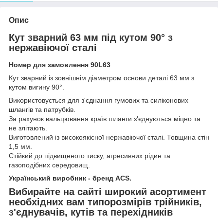
Опис
Кут зварний 63 мм під кутом 90° з
нержавіючої сталі
Номер для замовлення 90L63
Кут зварний із зовнішнім діаметром основи деталі 63 мм з
кутом вигину 90°.
Використовується для з'єднання гумових та силіконових
шлангів та патрубків.
За рахунок вальцювання країв шланги з'єднуються міцно та
не злітають.
Виготовлений із високоякісної нержавіючої сталі. Товщина стін
1,5 мм.
Стійкий до підвищеного тиску, агресивних рідин та
газоподібних середовищ.
Український виробник - бренд ACS.
Вибирайте на сайті широкий асортимент
необхідних вам типорозмірів трійників,
з'єднувачів, кутів та перехідників