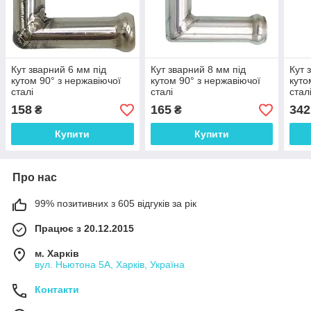
Кут зварний 6 мм під
Кут зварний 8 мм під
Кут 
кутом 90° з нержавіючої
кутом 90° з нержавіючої
куто
сталі
сталі
стал
158
165
342
₴
₴
Купити
Купити
Про нас
99% позитивних з 605 відгуків за рік
Працює з 20.12.2015
м. Харків
вул. Ньютона 5А, Харків, Україна
Контакти