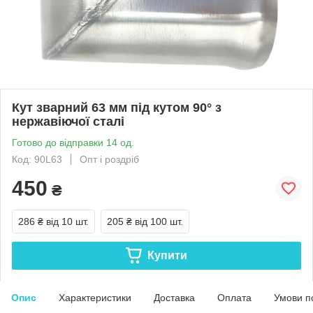
Кут зварний 63 мм під кутом 90° з
нержавіючої сталі
Готово до відправки 14 од.
Код: 90L63
Опт і роздріб
450
₴
286 ₴
від 10 шт.
205 ₴
від 100 шт.
Купити
Опис
Характеристики
Доставка
Оплата
Умови п