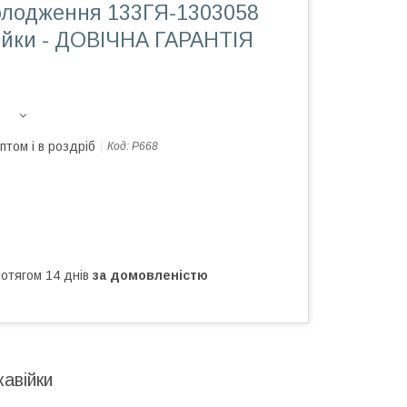
олодження 133ГЯ-1303058
війки - ДОВІЧНА ГАРАНТІЯ
птом і в роздріб
Код:
Р668
ротягом 14 днів
за домовленістю
авійки