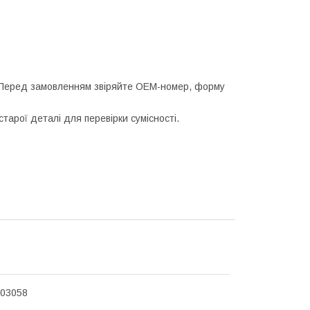
 Перед замовленням звіряйте OEM-номер, форму
арої деталі для перевірки сумісності.
303058