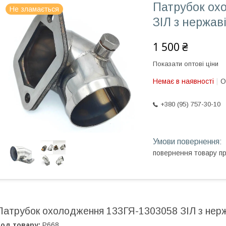
Патрубок ох
Не зламається
ЗІЛ з нержа
1 500 ₴
Показати оптові ціни
Немає в наявності
О
+380 (95) 757-30-10
повернення товару п
Патрубок охолодження 133ГЯ-1303058 ЗІЛ з нерж
од товару:
Р668