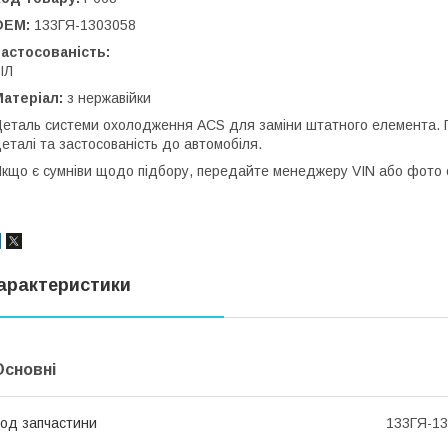
OEM:
133ГЯ-1303058
астосованість:
ІЛ
атеріал:
з нержавійки
еталь системи охолодження ACS для заміни штатного елемента.
еталі та застосованість до автомобіля.
кщо є сумніви щодо підбору, передайте менеджеру VIN або фото ст
арактеристики
Основні
од запчастини
133ГЯ-1