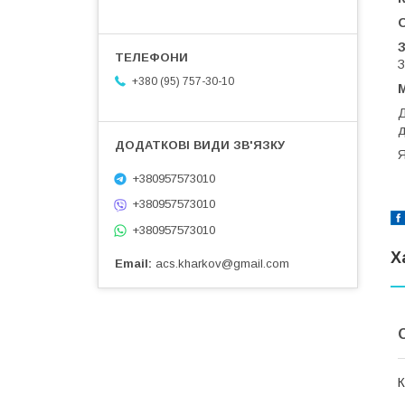
З
З
+380 (95) 757-30-10
М
Д
д
Я
+380957573010
+380957573010
+380957573010
Х
Email
acs.kharkov@gmail.com
К