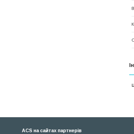
В
К
І
Ц
ACS на сайтах партнерів