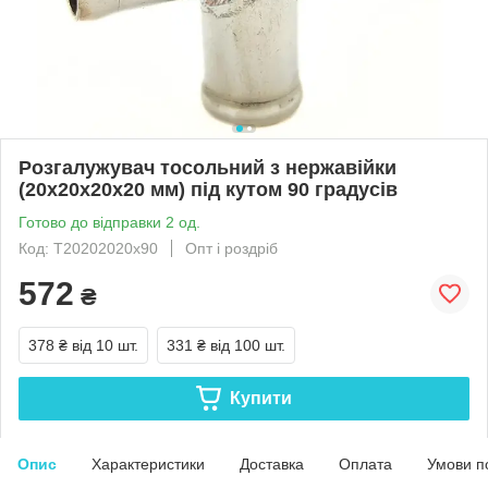
Розгалужувач тосольний з нержавійки
(20x20x20x20 мм) під кутом 90 градусів
Готово до відправки 2 од.
Код: Т20202020х90
Опт і роздріб
572
₴
378 ₴
від 10 шт.
331 ₴
від 100 шт.
Купити
Опис
Характеристики
Доставка
Оплата
Умови п