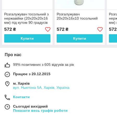
Розгалужувач тосольний з
Розгалужувач
Розг
нержавійки (20x20x20x16
20x20x16x10 тосольний
нерж
мм) під кутом 90 градусів
мм) 
572
572
572
₴
₴
Купити
Купити
Про нас
99% позитивних з 605 відгуків за рік
Працює з 20.12.2015
м. Харків
вул. Ньютона 5А, Харків, Україна
Контакти
Сьогодні вихідний
Показати весь графік роботи