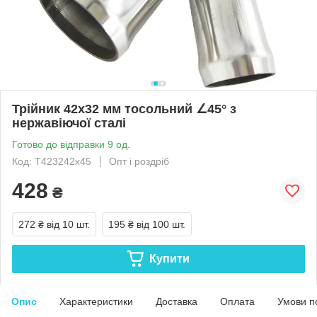
Трійник 42x32 мм тосольний ∠45° з
нержавіючої сталі
Готово до відправки 9 од.
Код: Т423242х45
Опт і роздріб
428
₴
272 ₴
від 10 шт.
195 ₴
від 100 шт.
Купити
Опис
Характеристики
Доставка
Оплата
Умови п