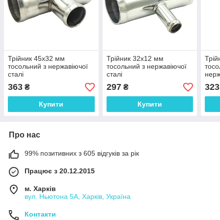
Трійник 45x32 мм
Трійник 32x12 мм
Трій
тосольний з нержавіючої
тосольний з нержавіючої
тосо
сталі
сталі
нерж
363
297
323
₴
₴
Купити
Купити
Про нас
99% позитивних з 605 відгуків за рік
Працює з 20.12.2015
м. Харків
вул. Ньютона 5А, Харків, Україна
Контакти