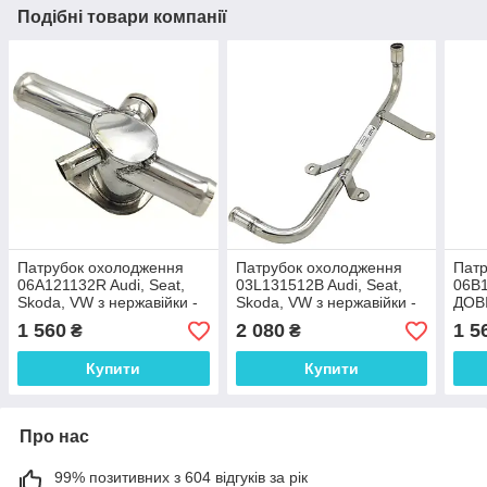
Подібні товари компанії
Патрубок охолодження
Патрубок охолодження
Патр
06A121132R Audi, Seat,
03L131512B Audi, Seat,
06B1
Skoda, VW з нержавійки -
Skoda, VW з нержавійки -
ДОВ
ДОВІЧНА ГАРАНТІЯ
ДОВІЧНА ГАРАНТІЯ
1 560
2 080
1 5
₴
₴
Купити
Купити
Про нас
99% позитивних з 604 відгуків за рік