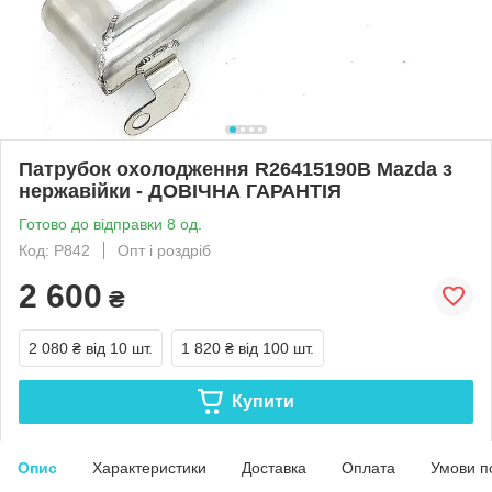
Патрубок охолодження R26415190B Mazda з
нержавійки - ДОВІЧНА ГАРАНТІЯ
Готово до відправки 8 од.
Код: Р842
Опт і роздріб
2 600
₴
2 080 ₴
від 10 шт.
1 820 ₴
від 100 шт.
Купити
Опис
Характеристики
Доставка
Оплата
Умови п