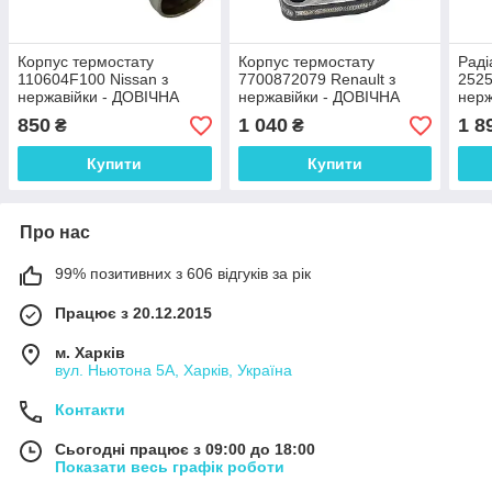
Корпус термостату
Корпус термостату
Раді
110604F100 Nissan з
7700872079 Renault з
2525
нержавійки - ДОВІЧНА
нержавійки - ДОВІЧНА
нерж
ГАРАНТІЯ
ГАРАНТІЯ
ГАР
850
1 040
1 8
₴
₴
Купити
Купити
Про нас
99% позитивних з 606 відгуків за рік
Працює з 20.12.2015
м. Харків
вул. Ньютона 5А, Харків, Україна
Контакти
Сьогодні працює з 09:00 до 18:00
Показати весь графік роботи