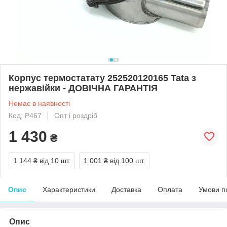
Корпус термостатату 252520120165 Tata з
нержавійки - ДОВІЧНА ГАРАНТІЯ
Немає в наявності
Код: Р467
Опт і роздріб
1 430
₴
1 144 ₴
від 10 шт.
1 001 ₴
від 100 шт.
Опис
Характеристики
Доставка
Оплата
Умови п
Опис