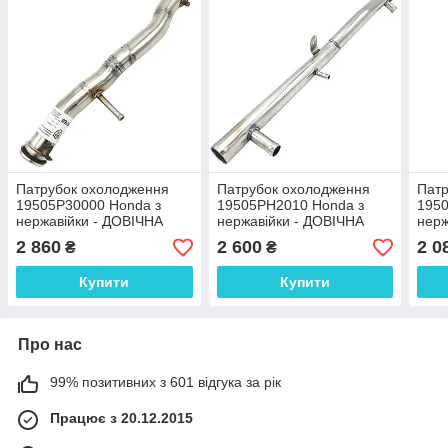
Патрубок охолодження
Патрубок охолодження
Патр
19505P30000 Honda з
19505PH2010 Honda з
1950
нержавійки - ДОВІЧНА
нержавійки - ДОВІЧНА
нерж
ГАРАНТІЯ
ГАРАНТІЯ
ГАР
2 860
2 600
2 0
₴
₴
Купити
Купити
Про нас
99% позитивних з 601 відгука за рік
Працює з 20.12.2015