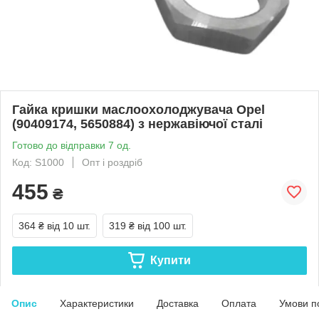
Гайка кришки маслоохолоджувача Opel
(90409174, 5650884) з нержавіючої сталі
Готово до відправки 7 од.
Код: S1000
Опт і роздріб
455
₴
364 ₴
від 10 шт.
319 ₴
від 100 шт.
Купити
Опис
Характеристики
Доставка
Оплата
Умови п