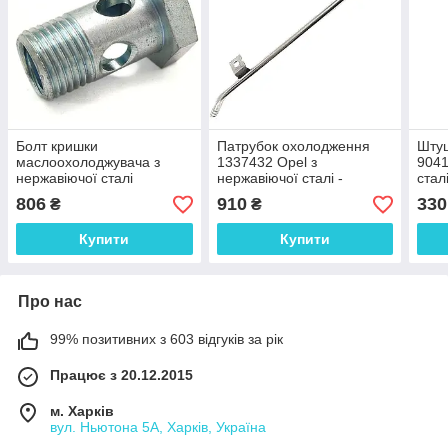
Болт кришки
Патрубок охолодження
Шту
маслоохолоджувача з
1337432 Opel з
9041
нержавіючої сталі
нержавіючої сталі -
стал
ДОВІЧНА ГАРАНТІЯ
806
910
330
₴
₴
Купити
Купити
Про нас
99% позитивних з 603 відгуків за рік
Працює з 20.12.2015
м. Харків
вул. Ньютона 5А, Харків, Україна