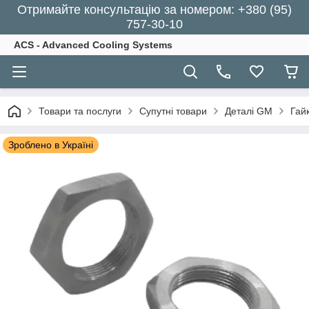
Отримайте консультацію за номером: +380 (95)
757-30-10
ACS - Advanced Cooling Systems
Товари та послуги
Супутні товари
Деталі GM
Гай
Зроблено в Україні