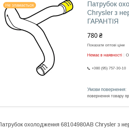
Патрубок ох
Не зламається
Chrysler з н
ГАРАНТІЯ
780 ₴
Показати оптові ціни
Немає в наявності
О
+380 (95) 757-30-10
повернення товару п
Патрубок охолодження 68104980AB Chrysler з не