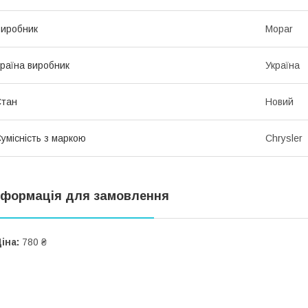
иробник
Mopar
раїна виробник
Україна
Стан
Новий
умісність з маркою
Chrysler
нформація для замовлення
іна:
780 ₴