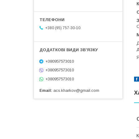
К
З
C
+380 (95) 757-30-10
М
Д
д
Я
+380957573010
+380957573010
+380957573010
Email
acs.kharkov@gmail.com
Х
К