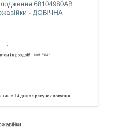
олодження 68104980AB
ержавійки - ДОВІЧНА
птом і в роздріб
Код:
Р641
ротягом 14 днів
за рахунок покупця
ржавійки