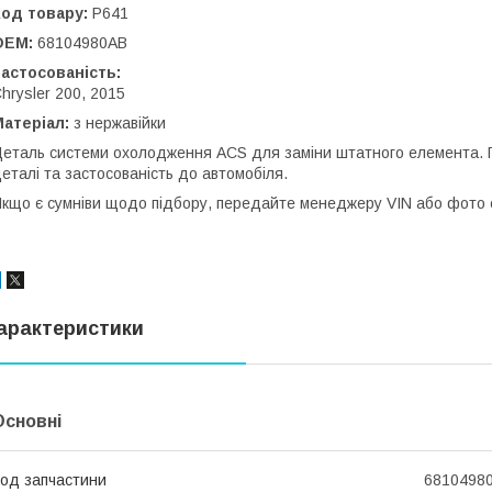
од товару:
Р641
OEM:
68104980AB
астосованість:
hrysler 200, 2015
атеріал:
з нержавійки
еталь системи охолодження ACS для заміни штатного елемента.
еталі та застосованість до автомобіля.
кщо є сумніви щодо підбору, передайте менеджеру VIN або фото ст
арактеристики
Основні
од запчастини
6810498