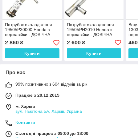
Патрубок охолодження
Патрубок охолодження
Водя
19505P30000 Honda з
19505PH2010 Honda з
1303
нержавійки - ДОВІЧНА
нержавійки - ДОВІЧНА
нерж
ГАРАНТІЯ
ГАРАНТІЯ
ГАР
2 860
2 600
460
₴
₴
Купити
Купити
Про нас
99% позитивних з 604 відгуків за рік
Працює з 20.12.2015
м. Харків
вул. Ньютона 5А, Харків, Україна
Контакти
Сьогодні працює з 09:00 до 18:00