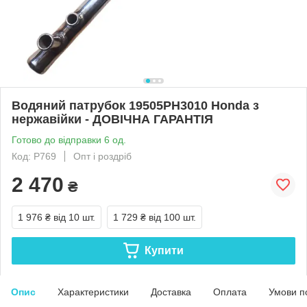
Водяний патрубок 19505PH3010 Honda з
нержавійки - ДОВІЧНА ГАРАНТІЯ
Готово до відправки 6 од.
Код: Р769
Опт і роздріб
2 470
₴
1 976 ₴
від 10 шт.
1 729 ₴
від 100 шт.
Купити
Опис
Характеристики
Доставка
Оплата
Умови п