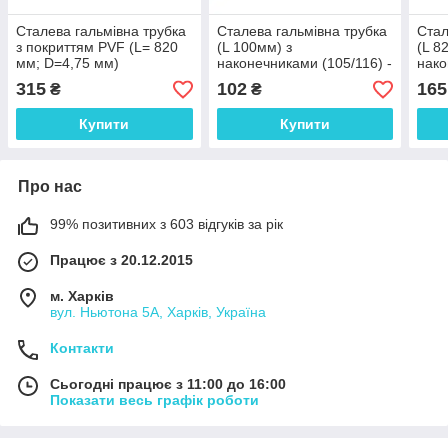
Сталева гальмівна трубка
Сталева гальмівна трубка
Стал
з покриттям PVF (L= 820
(L 100мм) з
(L 8
мм; D=4,75 мм)
наконечниками (105/116) -
нак
універсальна з
WP1920Zn
(105
315
102
165
₴
₴
наконечниками 105а/105а
- WP1209PVF
Купити
Купити
Про нас
99% позитивних з 603 відгуків за рік
Працює з 20.12.2015
м. Харків
вул. Ньютона 5А, Харків, Україна
Контакти
Сьогодні працює з 11:00 до 16:00
Показати весь графік роботи