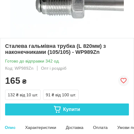
Сталева гальмівна трубка (L 820мм) з
наконечниками (105/105) - WP989Zn
Готово до відправки 342 од.
Код: WP989Zn
Опт і роздріб
165
₴
132 ₴
від 10 шт.
91 ₴
від 100 шт.
Купити
Опис
Характеристики
Доставка
Оплата
Умови п