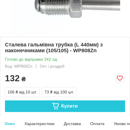
Сталева гальмівна трубка (L 440мм) з
наконечниками (105/105) - WP808Zn
Готово до відправки 342 од.
Код: WP808Zn
Опт і роздріб
132
₴
106 ₴
від 10 шт.
73 ₴
від 100 шт.
Купити
Опис
Характеристики
Доставка
Оплата
Умови п