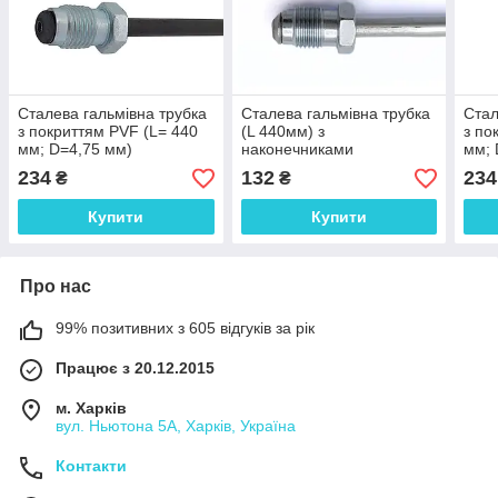
Сталева гальмівна трубка
Сталева гальмівна трубка
Стал
з покриттям PVF (L= 440
(L 440мм) з
з по
мм; D=4,75 мм)
наконечниками
мм; 
універсальна з
(105а/105а) - WP1091Zn
унів
234
132
234
₴
₴
наконечниками 105а/105а
нако
- WP1091PVF
WP1
Купити
Купити
Про нас
99% позитивних з 605 відгуків за рік
Працює з 20.12.2015
м. Харків
вул. Ньютона 5А, Харків, Україна
Контакти