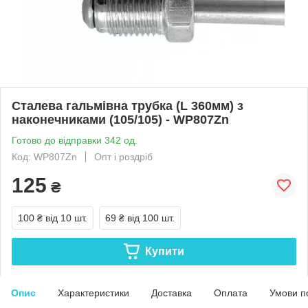
Сталева гальмівна трубка (L 360мм) з
наконечниками (105/105) - WP807Zn
Готово до відправки 342 од.
Код: WP807Zn
Опт і роздріб
125
₴
100 ₴
від 10 шт.
69 ₴
від 100 шт.
Купити
Опис
Характеристики
Доставка
Оплата
Умови п