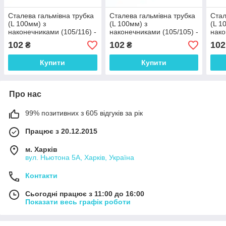
Сталева гальмівна трубка
Сталева гальмівна трубка
Стал
(L 100мм) з
(L 100мм) з
(L 1
наконечниками (105/116) -
наконечниками (105/105) -
нако
WP1920Zn
WP1711Zn
WP2
102
102
102
₴
₴
Купити
Купити
Про нас
99% позитивних з 605 відгуків за рік
Працює з 20.12.2015
м. Харків
вул. Ньютона 5А, Харків, Україна
Контакти
Сьогодні працює з 11:00 до 16:00
Показати весь графік роботи