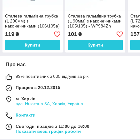
Сталева гальмівна трубка
Сталева гальмівна трубка
Стал
(L 290мм) з
(L 90мм) з наконечниками
(L 7
наконечниками (106/105а)
(105/105) - WP984Zn
нако
- WP1036Zn
- W
119
101
157
₴
₴
Купити
Купити
Про нас
99% позитивних з 605 відгуків за рік
Працює з 20.12.2015
м. Харків
вул. Ньютона 5А, Харків, Україна
Контакти
Сьогодні працює з 11:00 до 16:00
Показати весь графік роботи