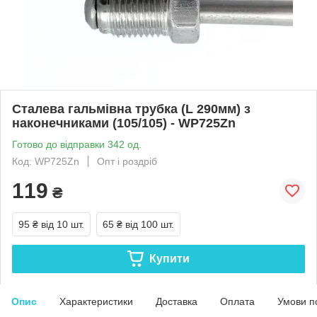
Сталева гальмівна трубка (L 290мм) з
наконечниками (105/105) - WP725Zn
Готово до відправки 342 од.
Код: WP725Zn
Опт і роздріб
119
₴
95 ₴
від 10 шт.
65 ₴
від 100 шт.
Купити
Опис
Характеристики
Доставка
Оплата
Умови п