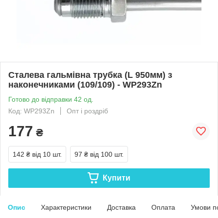
Сталева гальмівна трубка (L 950мм) з
наконечниками (109/109) - WP293Zn
Готово до відправки 42 од.
Код: WP293Zn
Опт і роздріб
177
₴
142 ₴
від 10 шт.
97 ₴
від 100 шт.
Купити
Опис
Характеристики
Доставка
Оплата
Умови п