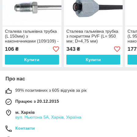
Сталева гальмівна трубка
Сталева гальмівна трубка
Стал
(L 150мм) з
з покриттям PVF (L= 950
(L 9
наконечниками (109/109) -
мм; D=4,75 мм)
нако
WP286Zn
універсальна з
WP2
106
343
177
₴
₴
наконечниками 109/110 -
WP323PVF
Купити
Купити
Про нас
99% позитивних з 605 відгуків за рік
Працює з 20.12.2015
м. Харків
вул. Ньютона 5А, Харків, Україна
Контакти