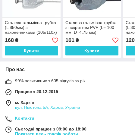
Сталева гальмівна трубка
Сталева гальмівна трубка
Стал
(L 850мм) з
з покриттям PVF (L= 100
(L 3
наконечниками (105/110х)
мм; D=4,75 мм)
нак
- WP1678Zn
універсальна з
(104
168
161
120
₴
₴
наконечниками 115/110х -
WP1887PVF
Купити
Купити
Про нас
99% позитивних з 605 відгуків за рік
Працює з 20.12.2015
м. Харків
вул. Ньютона 5А, Харків, Україна
Контакти
Сьогодні працює з 09:00 до 18:00
Показати весь графік роботи