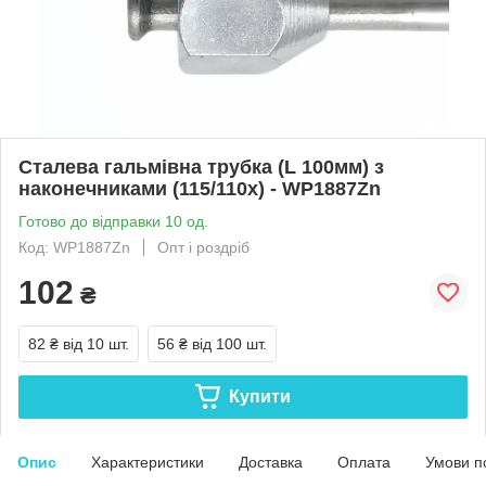
Сталева гальмівна трубка (L 100мм) з
наконечниками (115/110х) - WP1887Zn
Готово до відправки 10 од.
Код: WP1887Zn
Опт і роздріб
102
₴
82 ₴
від 10 шт.
56 ₴
від 100 шт.
Купити
Опис
Характеристики
Доставка
Оплата
Умови п