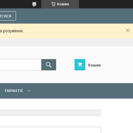
Кошик
атися
а розуміння.
Кошик
ГАРАНТІЇ