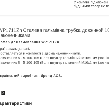
У компанії підключені
будь-який товар не п
WP1711Zn Сталева гальмівна трубка довжиной 10
наконечниками.
Номер для замовлення WP1711Zn
раї завальцьовані.
оставляється в комплекті з двома наконечниками.
аконечник А - 5-100-105 (Болт штуцер гальмівний М10х1 мм (зовнішн.
аконечник В - 5-100-105 (Болт штуцер гальмівний М10х1 мм (зовнішн.
країнський виробник - бренд ACS.
арактеристики