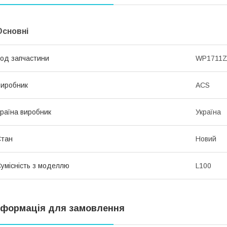
Основні
од запчастини
WP1711
иробник
ACS
раїна виробник
Україна
Стан
Новий
умісність з моделлю
L100
нформація для замовлення