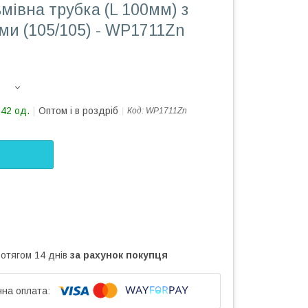
мівна трубка (L 100мм) з
ми (105/105) - WP1711Zn
342 од.
Оптом і в роздріб
Код:
WP1711Zn
ротягом 14 днів
за рахунок покупця