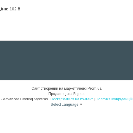
іна:
102 ₴
Сайт створений на маркетплейсі
Prom.ua
Продавець на Bigl.ua
ACS - Advanced Cooling Systems |
Поскаржитися на контент
|
Політика конфіденцій
Select Language
▼