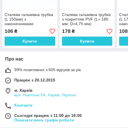
Сталева гальмівна трубка
Сталева гальмівна трубка
Стал
(L 150мм) з
з покриттям PVF (L= 180
(L 1
наконечниками
мм; D=4,75 мм)
нак
(105а/105а) - WP1001Zn
універсальна з
(105
106
178
108
₴
₴
наконечниками 105а/105а
- WP1007PVF
Купити
Купити
Про нас
99% позитивних з 605 відгуків за рік
Працює з 20.12.2015
м. Харків
вул. Ньютона 5А, Харків, Україна
Контакти
Сьогодні працює з 11:00 до 16:00
Показати весь графік роботи