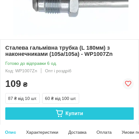
Сталева гальмівна трубка (L 180мм) з
наконечниками (105а/105а) - WP1007Zn
Готово до відправки 6 од.
Код: WP1007Zn
Опт і роздріб
109
₴
87 ₴
від 10 шт.
60 ₴
від 100 шт.
Купити
Опис
Характеристики
Доставка
Оплата
Умови п