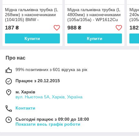
Мідна гальмівна трубка (L
Мідна гальмівна трубка (L
Мідн
268мм) з наконечниками
4800мм) з наконечниками
240м
(104/105) BMW -
(105а/105а) - WP1612Cu
(105
WP4070Cu
WP4
187
988
182
₴
₴
Купити
Купити
Про нас
99% позитивних з 601 відгука за рік
Працює з 20.12.2015
м. Харків
вул. Ньютона 5А, Харків, Україна
Контакти
Сьогодні працює з 09:00 до 18:00
Показати весь графік роботи