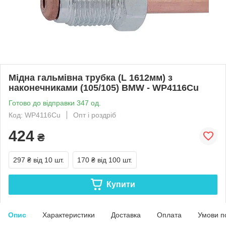
Мідна гальмівна трубка (L 1612мм) з
наконечниками (105/105) BMW - WP4116Cu
Готово до відправки 347 од.
Код: WP4116Cu
Опт і роздріб
424
₴
297 ₴
від 10 шт.
170 ₴
від 100 шт.
Купити
Опис
Характеристики
Доставка
Оплата
Умови п