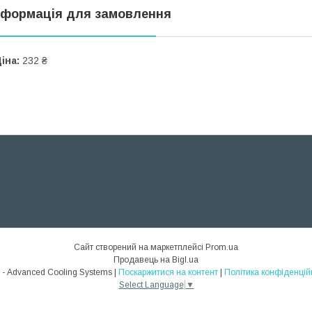
нформація для замовлення
іна:
232 ₴
Сайт створений на маркетплейсі
Prom.ua
Продавець на Bigl.ua
ACS - Advanced Cooling Systems |
Поскаржитися на контент
|
Політика конфіденцій
Select Language
▼