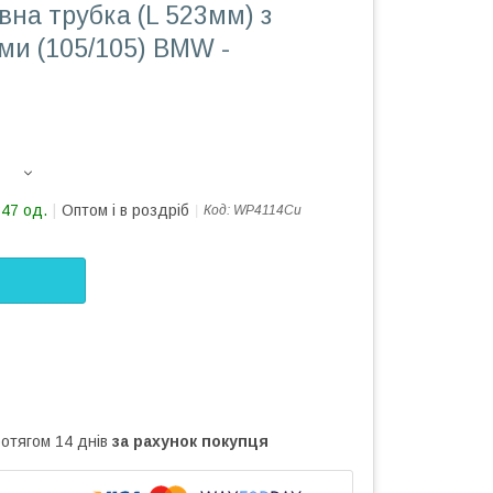
вна трубка (L 523мм) з
ми (105/105) BMW -
347 од.
Оптом і в роздріб
Код:
WP4114Cu
ротягом 14 днів
за рахунок покупця