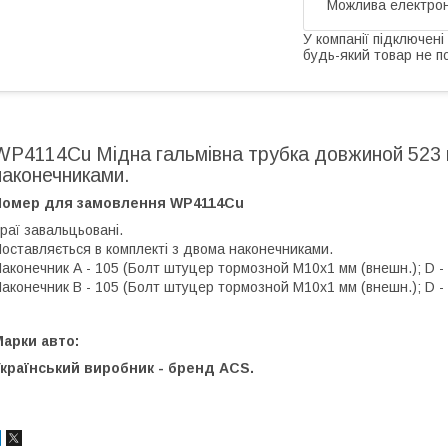
У компанії підключені
будь-який товар не п
WP4114Cu Мідна гальмівна трубка довжиной 523 
наконечниками.
Номер для замовлення WP4114Cu
раї завальцьовані.
оставляється в комплекті з двома наконечниками.
аконечник А - 105 (Болт штуцер тормозной М10х1 мм (внешн.); D - 5,
аконечник В - 105 (Болт штуцер тормозной М10х1 мм (внешн.); D - 5,
арки авто:
країнський виробник - бренд ACS.