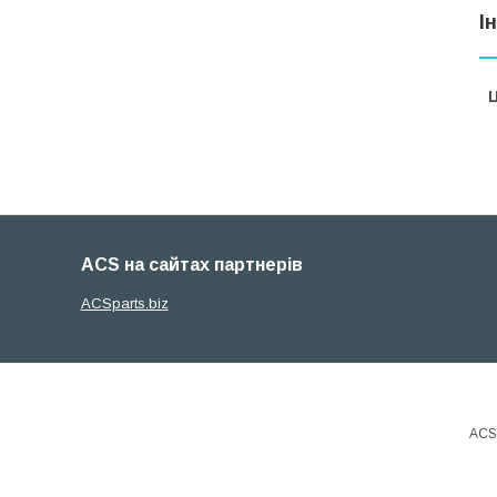
І
Ц
ACS на сайтах партнерів
ACSparts.biz