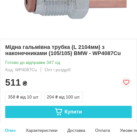
Мідна гальмівна трубка (L 2104мм) з
наконечниками (105/105) BMW - WP4087Cu
Готово до відправки 347 од.
Код: WP4087Cu
Опт і роздріб
511
₴
358 ₴
від 10 шт.
204 ₴
від 100 шт.
Купити
Опис
Характеристики
Доставка
Оплата
Умови п