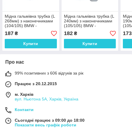
Мідна гальмівна трубка (L
Мідна гальмівна трубка (L
Мідн
268мм) з наконечниками
240мм) з наконечниками
190м
(104/105) BMW -
(105/105) BMW -
(105
WP4070Cu
WP4046Cu
WP1
187
182
173
₴
₴
Купити
Купити
Про нас
99% позитивних з 606 відгуків за рік
Працює з 20.12.2015
м. Харків
вул. Ньютона 5А, Харків, Україна
Контакти
Сьогодні працює з 09:00 до 18:00
Показати весь графік роботи