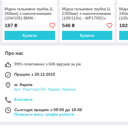
Мідна гальмівна трубка (L
Мідна гальмівна трубка (L
Мідн
268мм) з наконечниками
2300мм) з наконечниками
240м
(104/105) BMW -
(105/110х) - WP1705Cu
(105
WP4070Cu
WP4
187
546
182
₴
₴
Купити
Купити
Про нас
99% позитивних з 606 відгуків за рік
Працює з 20.12.2015
м. Харків
вул. Ньютона 5А, Харків, Україна
Контакти
Сьогодні працює з 09:00 до 18:00
Показати весь графік роботи