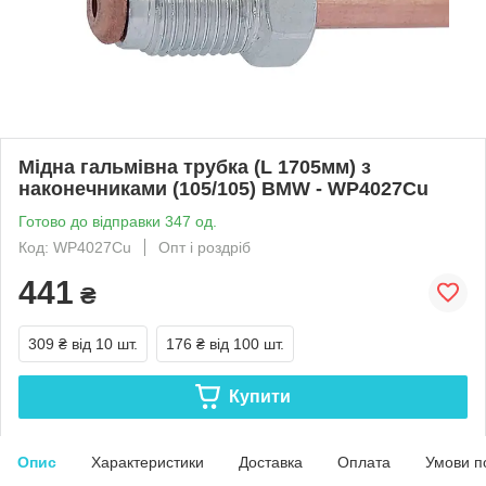
Мідна гальмівна трубка (L 1705мм) з
наконечниками (105/105) BMW - WP4027Cu
Готово до відправки 347 од.
Код: WP4027Cu
Опт і роздріб
441
₴
309 ₴
від 10 шт.
176 ₴
від 100 шт.
Купити
Опис
Характеристики
Доставка
Оплата
Умови п