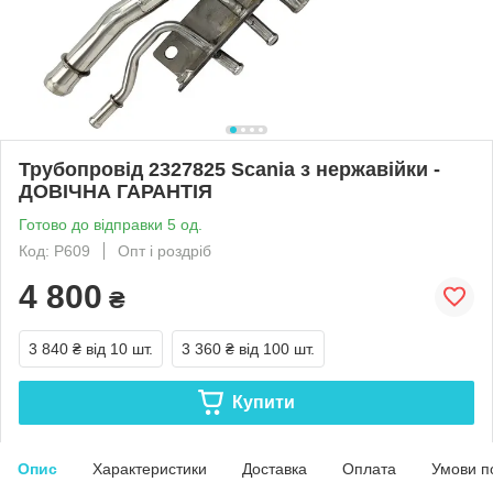
Трубопровід 2327825 Scania з нержавійки -
ДОВІЧНА ГАРАНТІЯ
Готово до відправки 5 од.
Код: Р609
Опт і роздріб
4 800
₴
3 840 ₴
від 10 шт.
3 360 ₴
від 100 шт.
Купити
Опис
Характеристики
Доставка
Оплата
Умови п