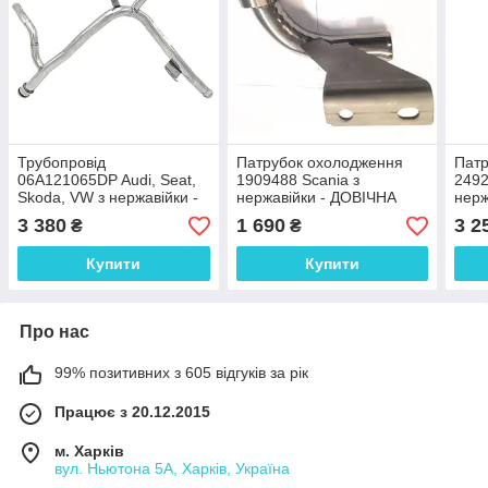
Трубопровід
Патрубок охолодження
Патр
06A121065DP Audi, Seat,
1909488 Scania з
2492
Skoda, VW з нержавійки -
нержавійки - ДОВІЧНА
нерж
ДОВІЧНА ГАРАНТІЯ
ГАРАНТІЯ
ГАР
3 380
1 690
3 2
₴
₴
Купити
Купити
Про нас
99% позитивних з 605 відгуків за рік
Працює з 20.12.2015
м. Харків
вул. Ньютона 5А, Харків, Україна