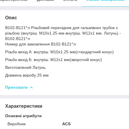
Опис
В102-В121^л Різьбовий перехідник для гальмівних трубок з
різьбою (внутріш. М10x1.25 мм-внутріш. М12x1 мм. Латунь) -
В102-В121^л
Номер для замовлення В102-В121^л
Різьба вихід А: внутріш. М10x1.25 мм(стандартний конус)
Різьба вихід Б: внутріш. М12x1 мм(зворотній конус)
Виготовлений Латунь
Довжина виробу 25 мм
Приховати
Характеристики
Основні атрибути
Виробник
ACS