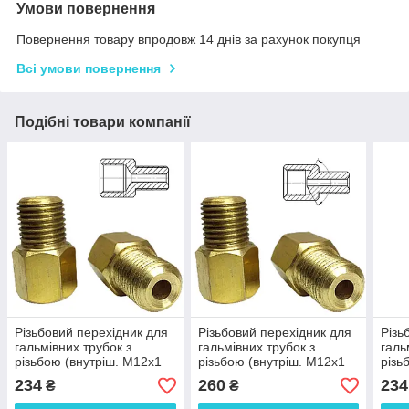
Умови повернення
Повернення товару впродовж 14 днів за рахунок покупця
Всі умови повернення
Подібні товари компанії
Різьбовий перехідник для
Різьбовий перехідник для
Різь
гальмівних трубок з
гальмівних трубок з
галь
різьбою (внутріш. М12x1
різьбою (внутріш. М12x1
різь
мм-зовніш. М10x1.25 мм.
мм-зовніш. М10x1.25 мм.
М10x
234
260
234
₴
₴
Латунь) - В121-Н102л
Латунь) - В121^-Н102л
М12x
В10