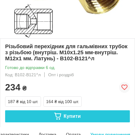
Різьбовий перехідник для гальмівних трубок
з різьбою (внутріш. М10x1.25 мм-внутріш.
М12x1 мм. Латунь) - В102-В121^л
Готово до відправки 6 од.
Код: В102-В121^л
Опт і роздріб
234
₴
187 ₴
від 10 шт.
164 ₴
від 100 шт.
Купити
арактеристики
Доставка
Оплата
Умови повернення