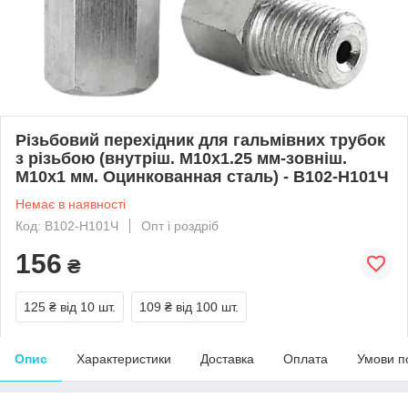
Різьбовий перехідник для гальмівних трубок
з різьбою (внутріш. М10x1.25 мм-зовніш.
М10x1 мм. Оцинкованная сталь) - В102-Н101Ч
Немає в наявності
Код: В102-Н101Ч
Опт і роздріб
156
₴
125 ₴
від 10 шт.
109 ₴
від 100 шт.
Опис
Характеристики
Доставка
Оплата
Умови п