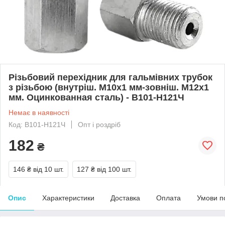
Різьбовий перехідник для гальмівних трубок
з різьбою (внутріш. М10x1 мм-зовніш. М12x1
мм. Оцинкованная сталь) - В101-Н121Ч
Немає в наявності
Код: В101-Н121Ч
Опт і роздріб
182
₴
146 ₴
від 10 шт.
127 ₴
від 100 шт.
Опис
Характеристики
Доставка
Оплата
Умови п