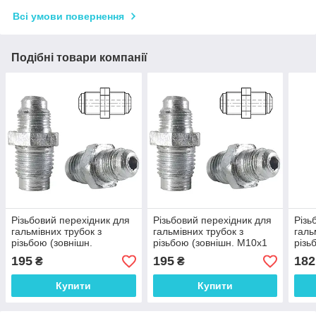
Всі умови повернення
Подібні товари компанії
Різьбовий перехідник для
Різьбовий перехідник для
Різь
гальмівних трубок з
гальмівних трубок з
галь
різьбою (зовнішн.
різьбою (зовнішн. М10x1
різь
М10x1.25 мм-зовніш.
мм-зовніш. М12x1 мм.
М10x
195
195
182
₴
₴
М12x1 мм. Оцинкованная
Оцинкованная сталь) -
М12x
сталь) - Н102-Н121Ч
Н101-Н121Ч
Оцин
Купити
Купити
В10