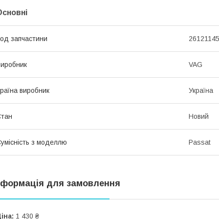
Основні
од запчастини
2612114
иробник
VAG
раїна виробник
Україна
Стан
Новий
умісність з моделлю
Passat
нформація для замовлення
іна:
1 430 ₴