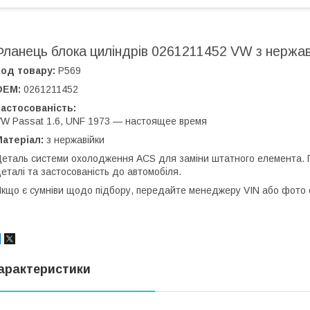
Фланець блока циліндрів 0261211452 VW з нержав
од товару:
Р569
OEM:
0261211452
астосованість:
W Passat 1.6, UNF 1973 — настоящее время
атеріал:
з нержавійки
еталь системи охолодження ACS для заміни штатного елемента.
еталі та застосованість до автомобіля.
кщо є сумніви щодо підбору, передайте менеджеру VIN або фото ст
арактеристики