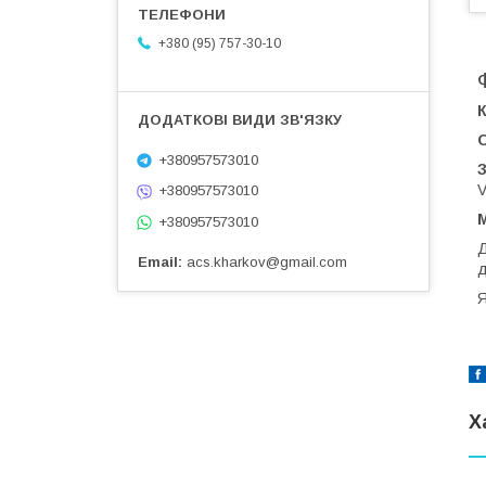
+380 (95) 757-30-10
К
+380957573010
З
V
+380957573010
М
+380957573010
Д
Email
acs.kharkov@gmail.com
д
Я
Х