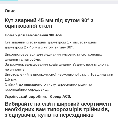
Опис
Кут зварний 45 мм під кутом 90° з
оцинкованої сталі
Номер для замовлення 90L45Ч
Кут зварний із зовнішнім діаметром 1 - мм, зовнішнім
діаметром 2 - 45 мм з кутом вигину 90°.
Використовується для з'єднання гумових та силіконових
шлангів та патрубків.
За рахунок вальцювання країв шланги з'єднуються міцно та
не злітають.
Виготовлений із високоякісної нержавіючої сталі. Товщина стін
1,5 мм.
Стійкий до підвищеного тиску, агресивних рідин та
газоподібних середовищ.
Український виробник - бренд ACS.
Вибирайте на сайті широкий асортимент
необхідних вам типорозмірів трійників,
з'єднувачів, кутів та перехідників