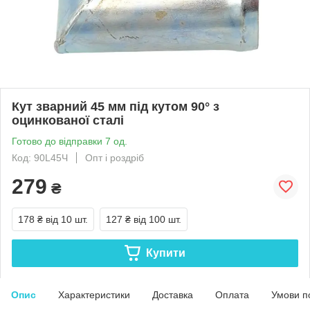
Кут зварний 45 мм під кутом 90° з
оцинкованої сталі
Готово до відправки 7 од.
Код: 90L45Ч
Опт і роздріб
279
₴
178 ₴
від 10 шт.
127 ₴
від 100 шт.
Купити
Опис
Характеристики
Доставка
Оплата
Умови п