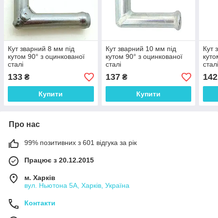
Кут зварний 8 мм під
Кут зварний 10 мм під
Кут 
кутом 90° з оцинкованої
кутом 90° з оцинкованої
куто
сталі
сталі
стал
133
137
142
₴
₴
Купити
Купити
Про нас
99% позитивних з 601 відгука за рік
Працює з 20.12.2015
м. Харків
вул. Ньютона 5А, Харків, Україна
Контакти