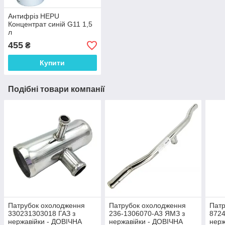
Антифріз HEPU
Концентрат синій G11 1,5
л
455
₴
Купити
Подібні товари компанії
Патрубок охолодження
Патрубок охолодження
Патр
330231303018 ГАЗ з
236-1306070-А3 ЯМЗ з
8724
нержавійки - ДОВІЧНА
нержавійки - ДОВІЧНА
нерж