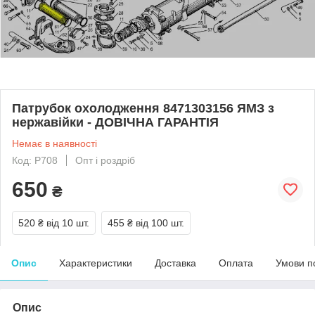
Патрубок охолодження 8471303156 ЯМЗ з
нержавійки - ДОВІЧНА ГАРАНТІЯ
Немає в наявності
Код: Р708
Опт і роздріб
650
₴
520 ₴
від 10 шт.
455 ₴
від 100 шт.
Опис
Характеристики
Доставка
Оплата
Умови п
Опис