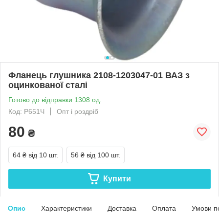
Фланець глушника 2108-1203047-01 ВАЗ з
оцинкованої сталі
Готово до відправки 1308 од.
Код: Р651Ч
Опт і роздріб
80
₴
64 ₴
від 10 шт.
56 ₴
від 100 шт.
Купити
Опис
Характеристики
Доставка
Оплата
Умови п