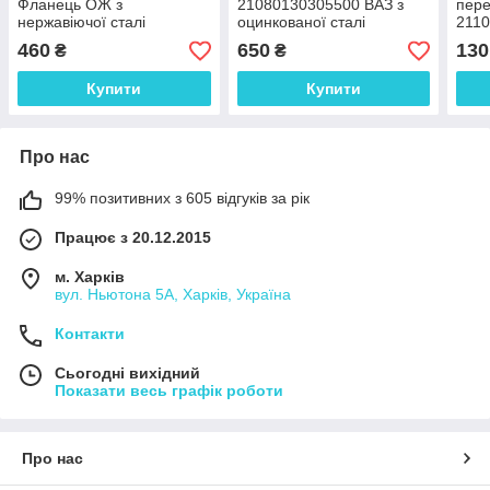
Фланець ОЖ з
21080130305500 ВАЗ з
пере
нержавіючої сталі
оцинкованої сталі
2110
оцин
460
650
130
₴
₴
Купити
Купити
Про нас
99% позитивних з 605 відгуків за рік
Працює з 20.12.2015
м. Харків
вул. Ньютона 5А, Харків, Україна
Контакти
Сьогодні вихідний
Показати весь графік роботи
Про нас