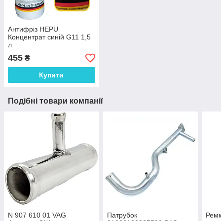
Антифріз HEPU
Концентрат синій G11 1,5
л
455
₴
Купити
Подібні товари компанії
N 907 610 01 VAG
Патрубок
Ремк