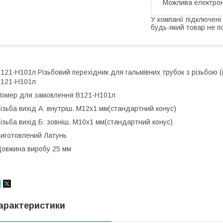
У компанії підключені
будь-який товар не п
121-Н101л Різьбовий перехідник для гальмівних трубок з різьбою (
121-Н101л
омер для замовлення В121-Н101л
ізьба вихід А: внутріш. М12x1 мм(стандартний конус)
ізьба вихід Б: зовніш. М10x1 мм(стандартний конус)
иготовлений Латунь
овжина виробу 25 мм
арактеристики