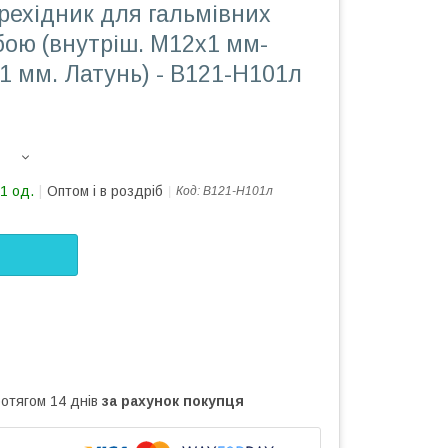
рехідник для гальмівних
ьбою (внутріш. М12x1 мм-
1 мм. Латунь) - В121-Н101л
1 од.
Оптом і в роздріб
Код:
В121-Н101л
ротягом 14 днів
за рахунок покупця