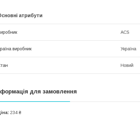
Основні атрибути
иробник
ACS
раїна виробник
Україна
Стан
Новий
нформація для замовлення
іна:
234 ₴