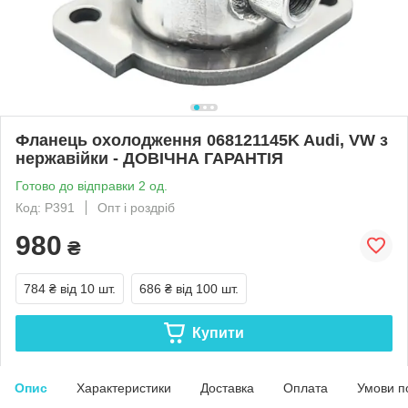
Фланець охолодження 068121145K Audi, VW з
нержавійки - ДОВІЧНА ГАРАНТІЯ
Готово до відправки 2 од.
Код: Р391
Опт і роздріб
980
₴
784 ₴
від 10 шт.
686 ₴
від 100 шт.
Купити
Опис
Характеристики
Доставка
Оплата
Умови п