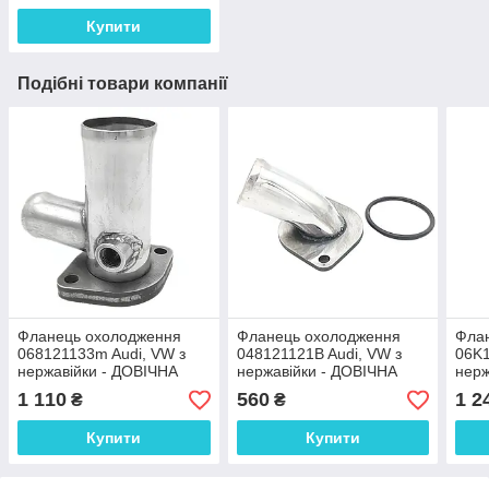
Купити
Подібні товари компанії
Фланець охолодження
Фланець охолодження
Фла
068121133m Audi, VW з
048121121B Audi, VW з
06K1
нержавійки - ДОВІЧНА
нержавійки - ДОВІЧНА
нерж
ГАРАНТІЯ
ГАРАНТІЯ
ГАР
1 110
560
1 2
₴
₴
Купити
Купити