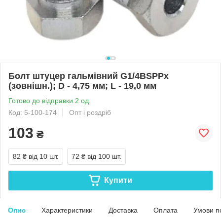
Болт штуцер гальмівний G1/4BSPPх
(зовнішн.); D - 4,75 мм; L - 19,0 мм
Готово до відправки 2 од.
Код: 5-100-174
Опт і роздріб
103
₴
82 ₴
від 10 шт.
72 ₴
від 100 шт.
Купити
Опис
Характеристики
Доставка
Оплата
Умови п