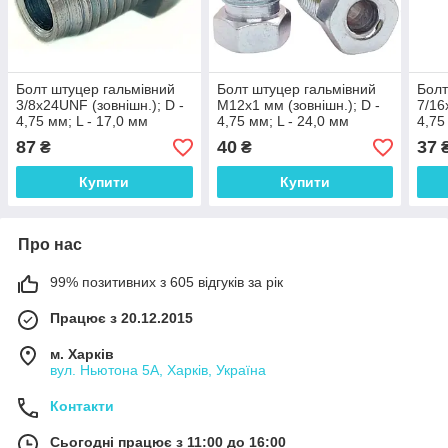
Болт штуцер гальмівний
Болт штуцер гальмівний
Болт
3/8х24UNF (зовнішн.); D -
М12х1 мм (зовнішн.); D -
7/16
4,75 мм; L - 17,0 мм
4,75 мм; L - 24,0 мм
4,75
87
40
37
₴
₴
Купити
Купити
Про нас
99% позитивних з 605 відгуків за рік
Працює з 20.12.2015
м. Харків
вул. Ньютона 5А, Харків, Україна
Контакти
Сьогодні працює з 11:00 до 16:00