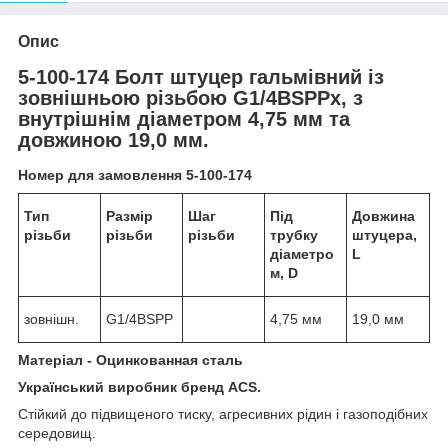
Опис
5-100-174 Болт штуцер гальмівний із
зовнішньою різьбою G1/4BSPPх, з
внутрішнім діаметром 4,75 мм та
довжиною 19,0 мм.
Номер для замовлення 5-100-174
Тип
Размiр
Шаг
Під
Довжина
різьби
рiзьби
рiзьби
трубку
штуцера,
діаметро
L
м, D
зовнішн.
G1/4BSPP
4,75 мм
19,0 мм
Матеріал - Оцинкованная сталь
Український виробник бренд ACS.
Стійкий до підвищеного тиску, агресивних рідин і газоподібних
середовищ.