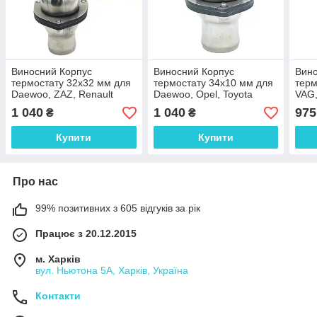
Виносний Корпус
Виносний Корпус
Вино
термостату 32х32 мм для
термостату 34х10 мм для
терм
Daewoo, ZAZ, Renault
Daewoo, Opel, Toyota
VAG,
(нержавіюча сталь)
(нержавіюча сталь)
(нер
1 040
1 040
975
₴
₴
Купити
Купити
Про нас
99% позитивних з 605 відгуків за рік
Працює з 20.12.2015
м. Харків
вул. Ньютона 5А, Харків, Україна
Контакти