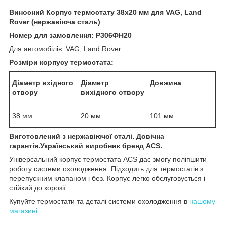
Виносний Корпус термостату 38х20 мм для VAG, Land
Rover (нержавіюча сталь)
Номер для замовлення: Р306ФН20
Для автомобілів: VAG, Land Rover
Розміри корпусу термостата:
Діаметр вхідного
Діаметр
Довжина
отвору
вихідного отвору
38 мм
20 мм
101 мм
Виготовлений з нержавіючої сталі. Довічна
гарантія.Український виробник бренд ACS.
Універсальний корпус термостата ACS дає змогу поліпшити
роботу системи охолодження. Підходить для термостатів з
перепускним клапаном і без. Корпус легко обслуговується і
стійкий до корозії.
Купуйте термостати та деталі системи охолодження в
нашому
магазині
.