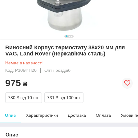
Виносний Корпус термостату 38х20 мм для
VAG, Land Rover (нержавіюча сталь)
Немає в наявності
Код: Р306ФН20
Опт і роздріб
975
₴
780 ₴
від 10 шт.
731 ₴
від 100 шт.
Опис
Характеристики
Доставка
Оплата
Умови п
Опис