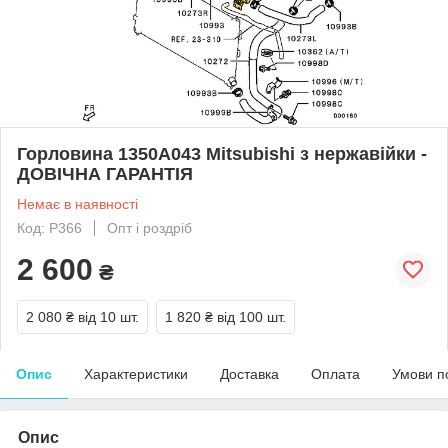
Горловина 1350A043 Mitsubishi з нержавійки -
ДОВІЧНА ГАРАНТІЯ
Немає в наявності
Код: Р366
Опт і роздріб
2 600
₴
2 080 ₴
від 10 шт.
1 820 ₴
від 100 шт.
Опис
Характеристики
Доставка
Оплата
Умови п
Опис