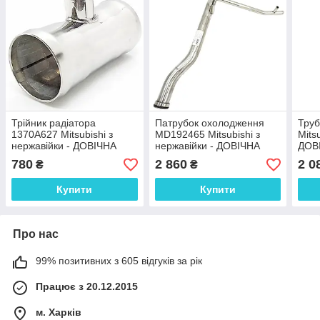
Трійник радіатора
Патрубок охолодження
Тру
1370A627 Mitsubishi з
MD192465 Mitsubishi з
Mits
нержавійки - ДОВІЧНА
нержавійки - ДОВІЧНА
ДОВ
ГАРАНТІЯ
ГАРАНТІЯ
780
2 860
2 0
₴
₴
Купити
Купити
Про нас
99% позитивних з 605 відгуків за рік
Працює з 20.12.2015
м. Харків