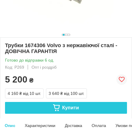
Трубки 1674306 Volvo з нержавіючої сталі -
ДОВІЧНА ГАРАНТІЯ
Готово до відправки 6 од.
Код: Р269
Опт і роздріб
5 200
₴
4 160 ₴
від 10 шт.
3 640 ₴
від 100 шт.
Купити
Опис
Характеристики
Доставка
Оплата
Умови п