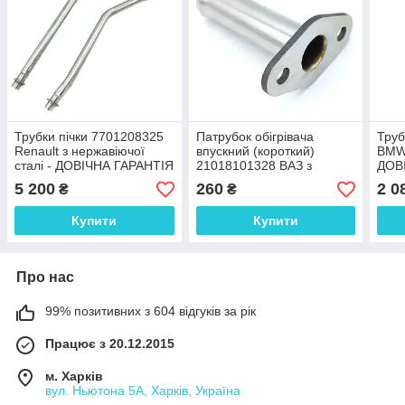
Трубки пічки 7701208325
Патрубок обігрівача
Труб
Renault з нержавіючої
впускний (короткий)
BMW 
сталі - ДОВІЧНА ГАРАНТІЯ
21018101328 ВАЗ з
ДОВ
нержавійки - ДОВІЧНА
5 200
260
2 0
₴
₴
ГАРАНТІЯ
Купити
Купити
Про нас
99% позитивних з 604 відгуків за рік
Працює з 20.12.2015
м. Харків
вул. Ньютона 5А, Харків, Україна