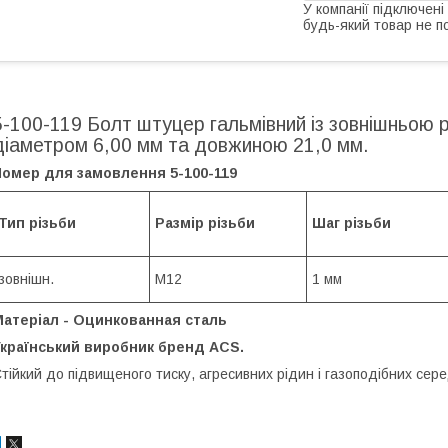
У компанії підключені
будь-який товар не п
5-100-119 Болт штуцер гальмівний із зовнішньою 
діаметром 6,00 мм та довжиною 21,0 мм.
Номер для замовлення 5-100-119
Тип різьби
Размiр рiзьби
Шаг рiзьби
зовнішн.
М12
1 мм
Матеріал - Оцинкованная сталь
Український виробник бренд ACS.
тійкий до підвищеного тиску, агресивних рідин і газоподібних сер