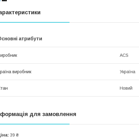
арактеристики
Основні атрибути
иробник
ACS
раїна виробник
Україна
Стан
Новий
нформація для замовлення
іна:
39 ₴