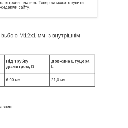
 електронні платежі. Тепер ви можете купити
окидаючи сайту.
різьбою М12х1 мм, з внутрішнім
Під трубку
Довжина штуцера,
діаметром, D
L
6,00 мм
21,0 мм
едовищ.